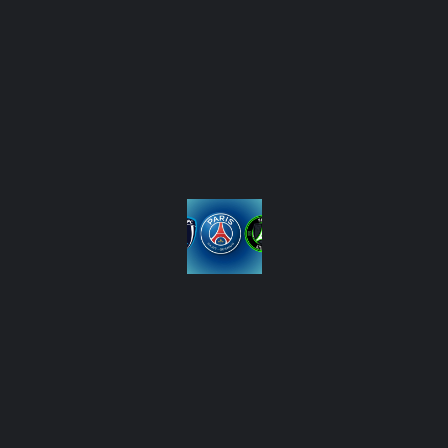
autorisation préalable est strictement interdite.
4.2.
Utilisation des contenus
L’Utilisateur bénéficie d’un droit d’usage strictement
personnel, non exclusif et non transférable pour
consulter les contenus du Site. Toute utilisation à des fins
commerciales ou publiques est interdite sans accord
préalable.
ARTICLE 5 : PROTECTION DES DONNÉES PERSONNELLES
Conformément au Règlement Général sur la Protection
des Données (RGPD) et à la loi Informatique et Libertés,
les données personnelles collectées sur le Site (nom,
email, etc.) sont traitées dans le respect de la
confidentialité.
5.1.
Finalités du traitement
Les données personnelles sont collectées pour :