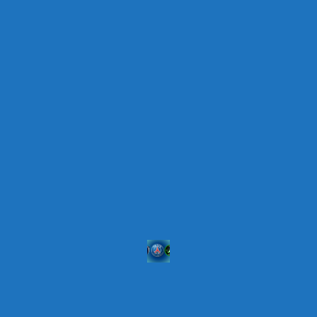
début du mois.
En revanche, la titularisation de Safonov en finale
de Ligue des Champions face à Arsenal ne souffre
d’aucun doute. Un dernier match pour conclure une
saison qui pourrait être historique pour le PSG et
son gardien russe.
LIGUE 1
PSG
Clément