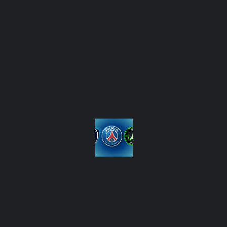
ENTRAÎNEMENT COLLECTIF RÉALISÉ TOUT
À FAIT NORMALEMENT POUR LUI.
PIC.TWITTER.COM/TPLRFTJ00A
— La Source Parisienne (@lasource75006)
October 16, 2025
AVANT-MATCH
LIGUE 1
MARQUINHOS
PSG
RC STRASBOURG