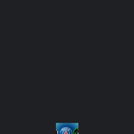
naco
. But de Moses Simon à la 53e, passe
sheet de la saison et première victoire contre
isations de Kevin Trapp et Tuomas Ollila.
sien
 il a changé tout le jeu du Paris FC. Il est même
réventive » souhaitée par son coach en conférence
 a plusieurs têtes défensives à son actif et un
e match, il chipe des ballons aux monégasques en
, il s’attèle à aider Ollila sur le côté gauche et le
angement tactique a libéré les arrières Chergui et
es contres assassins dans leur dos. Il s’est